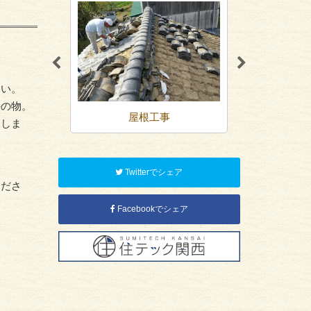
さい。
手の物。
装
屋根工事
内装リ
たしま
Twitterでシェア
くださ
Facebookでシェア