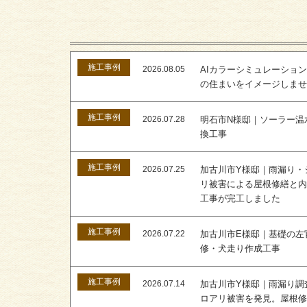
施工事例
2026.08.05
AIカラーシミュレーショ
の住まいをイメージしま
施工事例
2026.07.28
明石市N様邸｜ソーラー温
換工事
施工事例
2026.07.25
加古川市Y様邸｜雨漏り・
リ被害による屋根修繕と
工事が完工しました
施工事例
2026.07.22
加古川市E様邸｜基礎の左
修・犬走り作成工事
施工事例
2026.07.14
加古川市Y様邸｜雨漏り調
ロアリ被害を発見。屋根