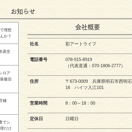
お知らせ
会社概要
ンで理想
せんか？
社名
彩アートライフ
水器交
電話番号
078-915-8919
（代表直通：070-1806-2777）
シロア
内装復旧
住所
〒673-0009 兵庫県明石市西明石
16 ハイツ入江101
官補
営業時間
8：00～18：00
定休日
日曜日
査でシ
修理だけ