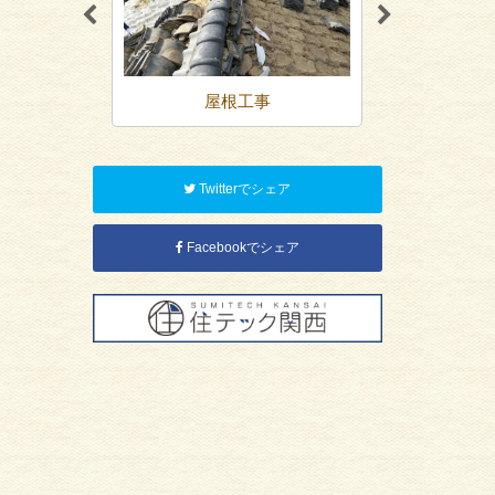
装
屋根工事
内装リ
Twitterでシェア
Facebookでシェア