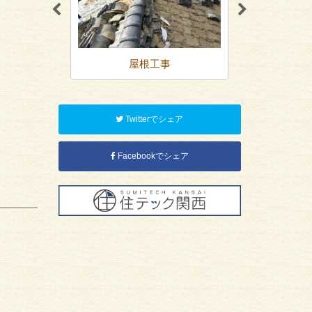
装
屋根工事
内装リ
Twitterでシェア
Facebookでシェア