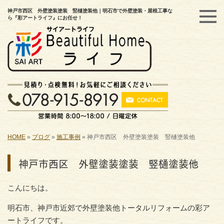
神戸市西区 外壁塗装塗装 竪樋塗装他｜明石市で外壁塗装・屋根工事な
ら『彩アートライフ』にお任せ！
HOME
»
ブログ
»
施工事例
»
神戸市西区 外壁塗装塗装 竪樋塗装他
神戸市西区 外壁塗装塗装 竪樋塗装他
こんにちは。
明石市、神戸市近郊で外壁塗装他トータルリフォームの彩ア
ートライフです。