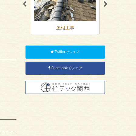
装
屋根工事
内装リ
Twitterでシェア
Facebookでシェア