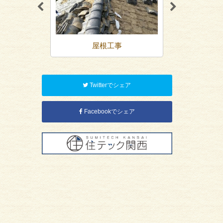
装
屋根工事
内装リ
Twitterでシェア
Facebookでシェア