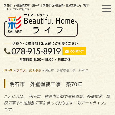
明石市 外壁塗装工事 築70年｜明石市で外壁塗装・屋根工事なら『彩ア
ートライフ』にお任せ！
HOME
»
ブログ
»
施工事例
»
明石市 外壁塗装工事 築70年
明石市 外壁塗装工事 築70年
こんにちは。 明石市、神戸市近郊で屋根塗装、外壁塗装、屋
根工事その他補修工事を承っております「彩アートライフ」
です。