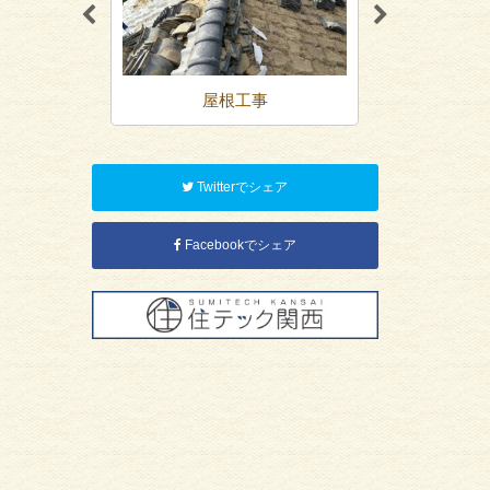
装
屋根工事
内装リ
Twitterでシェア
Facebookでシェア