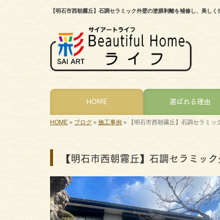
【明石市西朝霧丘】石調セラミック外壁の塗膜剥離を補修し、美しく
HOME
選ばれる理由
HOME
»
ブログ
»
施工事例
»
【明石市西朝霧丘】石調セラミッ
【明石市西朝霧丘】石調セラミック