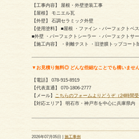
【工事内容】 屋根・外壁塗装工事
【屋根】 モニエル瓦
【外壁】 石調セラミック外壁
【使用塗料】 ■屋根 ・ファイン・パーフェクトベ
■外壁 ・パーフェクトシーラー ・パーフェクトサ
【施工内容】 ・剥離テスト ・旧塗膜トップコート
▼お見積り無料◎ どんな些細なことでも構いませ
【電話】 078-915-8919
【代表直通】 070-1806-2777
【メール】
こちらのフォームよりどうぞ（24時間
【対応エリア】 明石市・神戸市を中心に兵庫県内
2026年07月05日 |
施工事例