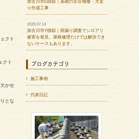
加古川市E様邸｜基礎の左官補修・犬走
。
り作成工事
2026.07.14
加古川市Y様邸｜雨漏り調査でシロアリ
被害を発見。屋根修理だけでは解決でき
フェクト
ないケースもあります。
ブログカテゴリ
ェクト
施工事例
は欠かせ
代表日記
がりとな