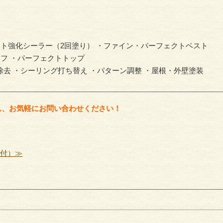
外壁塗
スト強化シーラー（2回塗り） ・ファイン・パーフェクトベスト
外壁・サイディング
ーフ ・パーフェクトトップ
除去 ・シーリング打ち替え ・パターン調整 ・屋根・外壁塗装
ん、お気軽にお問い合わせください！
受付）≫