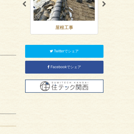
装
屋根工事
内装リ
Twitterでシェア
Facebookでシェア