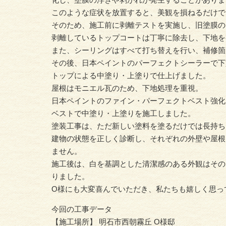
このような症状を放置すると、美観を損ねるだけで
そのため、施工前に剥離テストを実施し、旧塗膜の
剥離しているトップコートは丁寧に除去し、下地を
また、シーリングはすべて打ち替えを行い、補修箇
その後、日本ペイントのパーフェクトシーラーで下
トップによる中塗り・上塗りで仕上げました。
屋根はモニエル瓦のため、下地処理を重視。
日本ペイントのファイン・パーフェクトベスト強化
ベストで中塗り・上塗りを施工しました。
塗装工事は、ただ新しい塗料を塗るだけでは長持ち
建物の状態を正しく診断し、それぞれの外壁や屋根
ません。
施工後は、白を基調とした清潔感のある外観はその
りました。
O様にも大変喜んでいただき、私たちも嬉しく思っ
今回の工事データ
【施工場所】 明石市西朝霧丘 O様邸